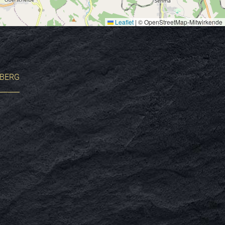
Leaflet
|
© OpenStreetMap-Mitwirkende
BERG