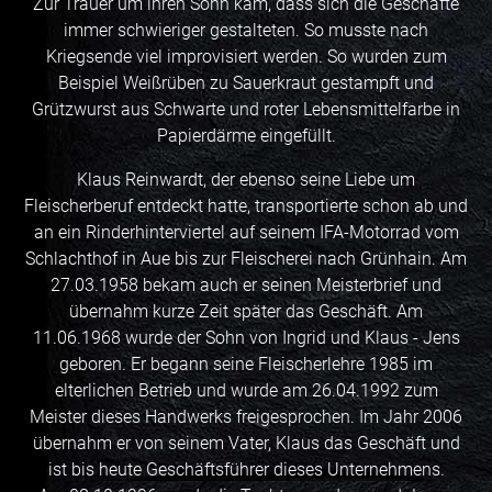
Zur Trauer um ihren Sohn kam, dass sich die Geschäfte
immer schwieriger gestalteten. So musste nach
Kriegsende viel improvisiert werden. So wurden zum
Beispiel Weißrüben zu Sauerkraut gestampft und
Grützwurst aus Schwarte und roter Lebensmittelfarbe in
Papierdärme eingefüllt.
Klaus Reinwardt, der ebenso seine Liebe um
Fleischerberuf entdeckt hatte, transportierte schon ab und
an ein Rinderhinterviertel auf seinem IFA-Motorrad vom
Schlachthof in Aue bis zur Fleischerei nach Grünhain. Am
27.03.1958 bekam auch er seinen Meisterbrief und
übernahm kurze Zeit später das Geschäft. Am
11.06.1968 wurde der Sohn von Ingrid und Klaus - Jens
geboren. Er begann seine Fleischerlehre 1985 im
elterlichen Betrieb und wurde am 26.04.1992 zum
Meister dieses Handwerks freigesprochen. Im Jahr 2006
übernahm er von seinem Vater, Klaus das Geschäft und
ist bis heute Geschäftsführer dieses Unternehmens.